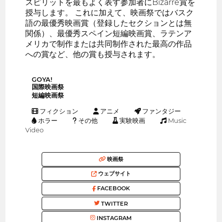
スピリットを最もよく表す参加者にBizarre賞を
授与します。 これに加えて、映画祭ではバスク
語の最優秀映画賞（登録したセクションとは無
関係）、最優秀スペイン短編映画賞、ラテンア
メリカで制作または共同制作された最高の作品
への賞など、他の賞も授与されます。
GOYA!
国際映画祭
短編映画祭
フィクション
アニメ
ファンタジー
ホラー
その他
実験映画
Music
Video
映画祭
ウェブサイト
FACEBOOK
TWITTER
INSTAGRAM