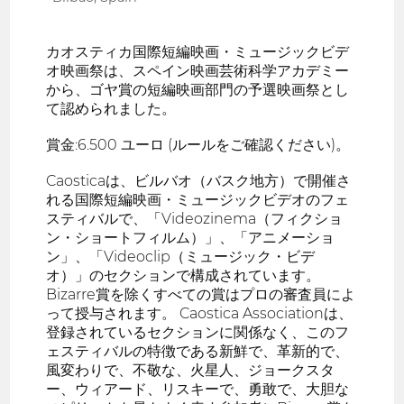
カオスティカ国際短編映画・ミュージックビデ
オ映画祭は、スペイン映画芸術科学アカデミー
から、ゴヤ賞の短編映画部門の予選映画祭とし
て認められました。
賞金:6.500 ユーロ (ルールをご確認ください)。
Caosticaは、ビルバオ（バスク地方）で開催さ
れる国際短編映画・ミュージックビデオのフェ
スティバルで、「Videozinema（フィクショ
ン・ショートフィルム）」、「アニメーショ
ン」、「Videoclip（ミュージック・ビデ
オ）」のセクションで構成されています。
Bizarre賞を除くすべての賞はプロの審査員によ
って授与されます。 Caostica Associationは、
登録されているセクションに関係なく、このフ
ェスティバルの特徴である新鮮で、革新的で、
風変わりで、不敬な、火星人、ジョークスタ
ー、ウィアード、リスキーで、勇敢で、大胆な