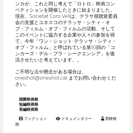
ンカが、これと同じ考えで「ロトロ」映画コン
ペティションを開催したときに始まりました。
現在、Societat Coro Vellは、テラサ視聴覚委員
会の支援とユネスコのテラッサ・シティ・オ
ブ・フィルム・オブ・フィルムの活動、そして
このイベントに協力する企業や人々の参加を得
て、今年「ワン・ショット-テラッサ・シティ・
オブ・フィルム」と呼ばれている第10回の「コ
ンカーズ・デル・プラ・シークエンシア」を復
活させたいと考えています。。
ご不明な点や懸念がある場合は、
oneshot@oneshot.cat までお問い合わせくだ
さい。
国際映画祭
短編映画祭
長編映画祭
フィクション
ドキュメンタリー
実験映
画