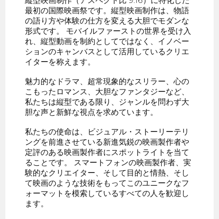
縦型映画制作（アスペクト比 9:16）に特化した
最初の国際映画祭です。縦型映画制作は、物語
の語り方や体験の仕方を変える大胆でモダンな
形式です。 モバイルファーストの世界を受け入
れ、縦型動画を制約としてではなく、イノベー
ションのキャンバスとして活用しているクリエ
イターを称えます。
魅力的なドラマ、超常現象的なスリラー、心の
こもったロマンス、大胆なファンタジーなど、
私たちは縦型である限り、ジャンルを問わず大
胆な声と新鮮な視点を求めています。
私たちの使命は、ビジュアル・ストーリーテリ
ングを前進させている新進気鋭の映画製作者や
定評のある映画製作者にスポットライトを当て
ることです。 スマートフォンの映画製作者、実
験的なクリエイター、そして目的と情熱、そし
て映画のような技術をもってこのユニークなフ
ォーマットを模索しているすべての人を歓迎し
ます。