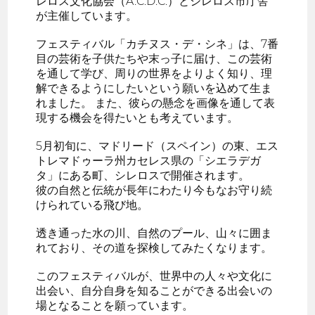
レロス文化協会（A.C.D.C.）とシレロス市庁舎
が主催しています。
フェスティバル「カチヌス・デ・シネ」は、7番
目の芸術を子供たちや末っ子に届け、この芸術
を通して学び、周りの世界をよりよく知り、理
解できるようにしたいという願いを込めて生ま
れました。 また、彼らの懸念を画像を通して表
現する機会を得たいとも考えています。
5月初旬に、マドリード（スペイン）の東、エス
トレマドゥーラ州カセレス県の「シエラデガ
タ」にある町、シレロスで開催されます。
彼の自然と伝統が長年にわたり今もなお守り続
けられている飛び地。
透き通った水の川、自然のプール、山々に囲ま
れており、その道を探検してみたくなります。
このフェスティバルが、世界中の人々や文化に
出会い、自分自身を知ることができる出会いの
場となることを願っています。