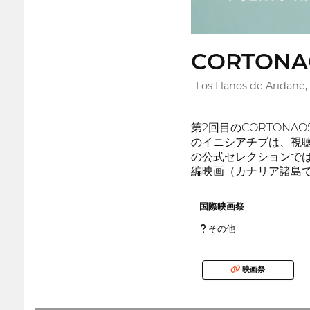
CORTONAO
Los Llanos de Aridane,
第2回目のCORTON
のイニシアチブは、視
の公式セレクションで
編映画（カナリア諸島
国際映画祭
その他
映画祭