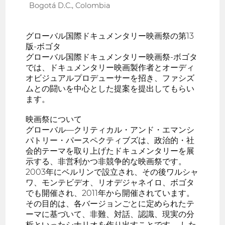
Bogotá D.C., Colombia
グローバル国際ドキュメンタリー映画祭の第13
版-ボゴタ
グローバル国際ドキュメンタリー映画祭-ボゴタ
では、ドキュメンタリー映画製作者とオーディ
オビジュアルプロデューサーを招き、ファシズ
ムとの闘いを中心とした提案を提出してもらい
ます。
映画祭について
グローバル—クリティカル・アンド・エマンシ
パトリー・パースペクティブズは、政治的・社
会的テーマを取り上げたドキュメンタリーを展
示する、非営利かつ非競争的な映画祭です。
2003年にベルリンで設立され、その後ワルシャ
ワ、モンテビデオ、リオデジャネイロ、ボゴタ
でも開催され、2011年から開催されています。
その目的は、各バージョンごとに定められたテ
ーマに基づいて、非難、対話、認識、現実の分
析といったシナリオを作り出すことです。 した