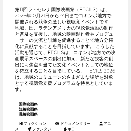
第11回ラ・セレナ国際映画祭（FECILS）は、
2026年10月21日から24日までコキンボ地方で
開催される競争の激しい視聴覚イベントです。
地域、国、ラテンアメリカの視聴覚活動の制作
と普及を支援し、地域の映画製作者やプロデュ
ーサーの交流と訓練を促進することで地方分権
化に貢献することを目指しています。 こうした
活動を通じて、FECILSは、コキンボ地方での映
画展示スペースの創出に加え、新たな観客の創
出にも焦点を当てた文化イベントとしての地位
を確立することを目指している。 FECILS 2026
は、地域のコミューンのさまざまな場所を対象
とする視聴覚支援プログラムを特色としていま
す。
国際映画祭
短編映画祭
長編映画祭
フィクション
ドキュメンタリー
アニ
メ
ファンタジー
ホラー