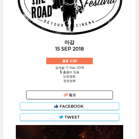
마감
15 SEP 2018
출품 요청!
공개됨: 11 Mar 2018
출품비 있음
단편영화
장편영화
링크
FACEBOOK
TWEET