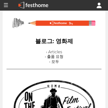
블로그: 영화제
› Articles
› 출품 요청
› 모두