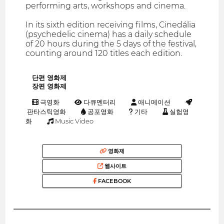
performing arts, workshops and cinema.
In its sixth edition receiving films, Cinedália
(psychedelic cinema) has a daily schedule
of 20 hours during the 5 days of the festival,
counting around 120 titles each edition.
단편 영화제
장편 영화제
극영화
다큐멘터리
애니메이션
판타스틱영화
공포영화
기타
실험영
화
Music Video
영화제
웹사이트
FACEBOOK