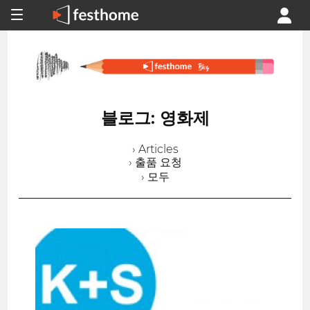
블로그: 영화제
› Articles
› 출품 요청
› 모두