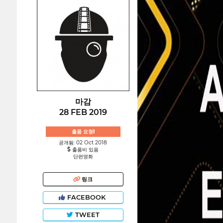
마감
28 FEB 2019
출품 요청!
공개됨: 02 Oct 2018
출품비 있음
단편영화
링크
FACEBOOK
TWEET