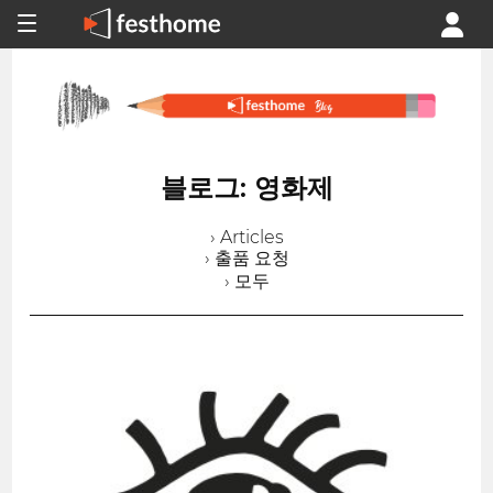
블로그: 영화제
› Articles
› 출품 요청
› 모두