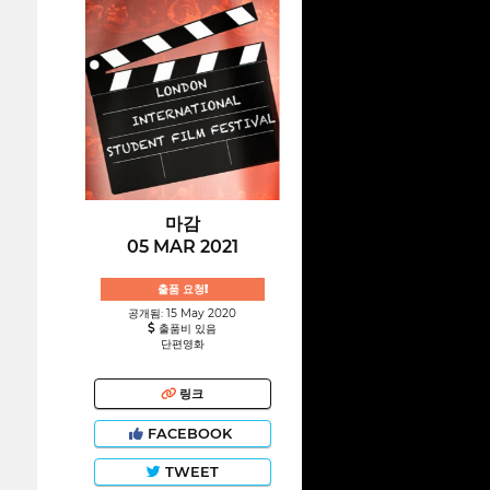
마감
05 MAR 2021
출품 요청!
공개됨: 15 May 2020
출품비 있음
단편영화
링크
FACEBOOK
TWEET