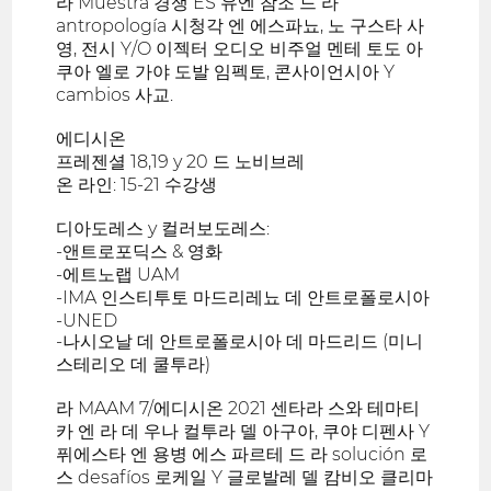
라 Muestra 경쟁 ES 유엔 참조 드 라
antropología 시청각 엔 에스파뇨, 노 구스타 사
영, 전시 Y/O 이젝터 오디오 비주얼 멘테 토도 아
쿠아 엘로 가야 도발 임펙토, 콘사이언시아 Y
cambios 사교.
에디시온
프레젠셜 18,19 y 20 드 노비브레
온 라인: 15-21 수강생
디아도레스 y 컬러보도레스:
-앤트로포딕스 & 영화
-에트노랩 UAM
-IMA 인스티투토 마드리레뇨 데 안트로폴로시아
-UNED
-나시오날 데 안트로폴로시아 데 마드리드 (미니
스테리오 데 쿨투라)
라 MAAM 7/에디시온 2021 센타라 스와 테마티
카 엔 라 데 우나 컬투라 델 아구아, 쿠야 디펜사 Y
퓌에스타 엔 용병 에스 파르테 드 라 solución 로
스 desafíos 로케일 Y 글로발레 델 캄비오 클리마