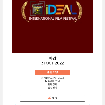
마감
31 OCT 2022
출품 요청!
공개됨: 02 Apr 2022
출품비 있음
단편영화
장편영화
링크