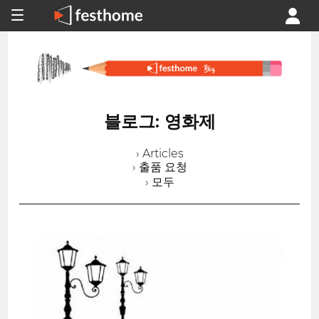
블로그: 영화제
› Articles
› 출품 요청
› 모두