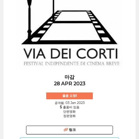
마감
28 APR 2023
출품 요청!
공개됨: 03 Jan 2023
출품비 있음
단편영화
장편영화
링크