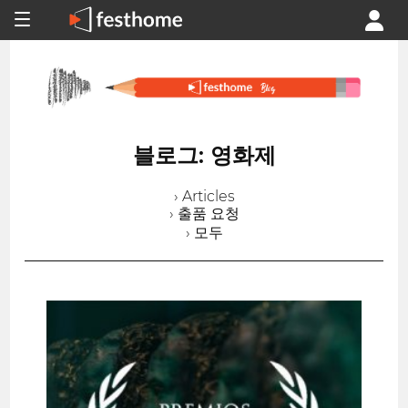
블로그: 영화제
› Articles
› 출품 요청
› 모두