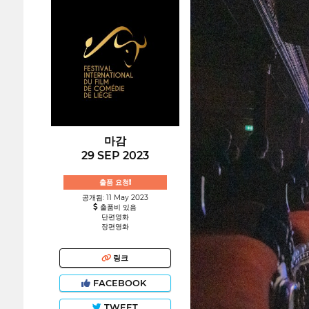
마감
29 SEP 2023
출품 요청!
공개됨: 11 May 2023
출품비 있음
단편영화
장편영화
링크
FACEBOOK
TWEET