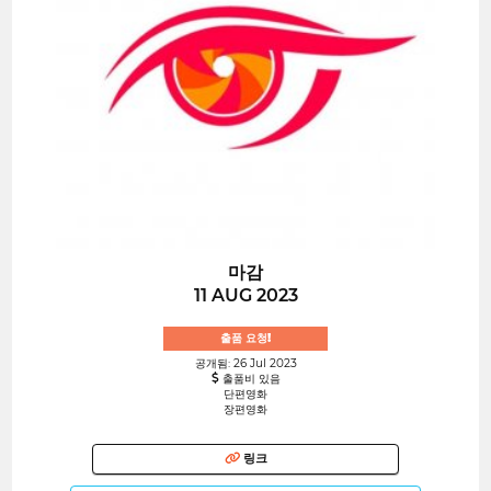
마감
11 AUG 2023
출품 요청!
공개됨: 26 Jul 2023
출품비 있음
단편영화
장편영화
링크