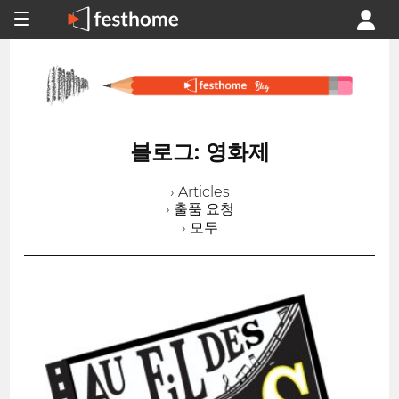
블로그: 영화제
› Articles
› 출품 요청
› 모두