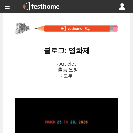
블로그: 영화제
› Articles
› 출품 요청
› 모두