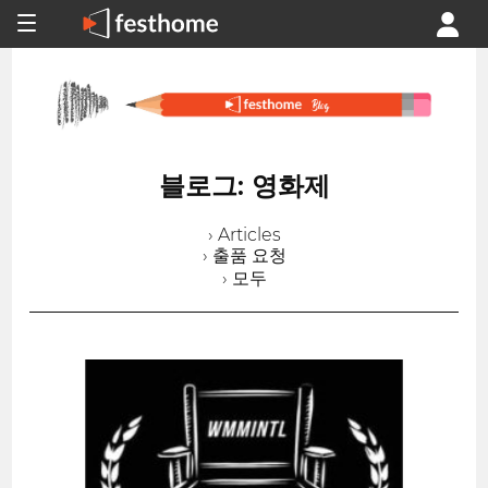
블로그: 영화제
› Articles
› 출품 요청
› 모두