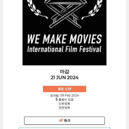
마감
21 JUN 2024
출품 요청!
공개됨: 09 Feb 2024
출품비 있음
단편영화
장편영화
링크