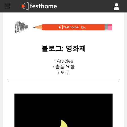
블로그: 영화제
› Articles
› 출품 요청
› 모두