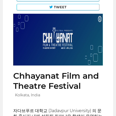
TWEET
Chhayanat Film and
Theatre Festival
Kolkata, India
자다브푸르 대학교 (Jadavpur University) 의 문