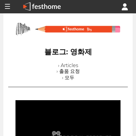
블로그: 영화제
› Articles
› 출품 요청
› 모두