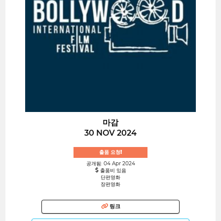
마감
30 NOV 2024
출품 요청!
공개됨: 04 Apr 2024
출품비 있음
단편영화
장편영화
링크