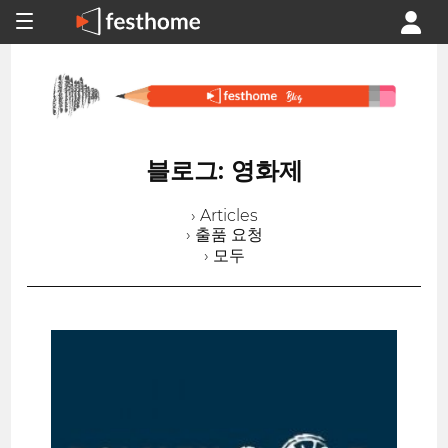
블로그: 영화제
› Articles
› 출품 요청
› 모두