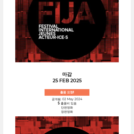
마감
25 FEB 2025
출품 요청!
공개됨: 02 May 2024
출품비 있음
단편영화
장편영화