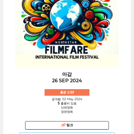
마감
26 SEP 2024
출품 요청!
공개됨: 02 May 2024
출품비 있음
단편영화
장편영화
링크