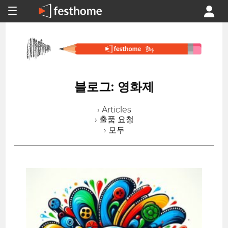
블로그: 영화제
› Articles
› 출품 요청
› 모두