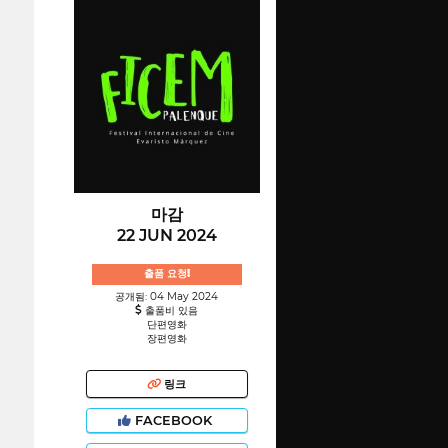
마감
22 JUN 2024
출품 요청!
공개됨: 04 May 2024
출품비 있음
단편영화
장편영화
링크
FACEBOOK