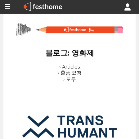
블로그: 영화제
› Articles
› 출품 요청
› 모두