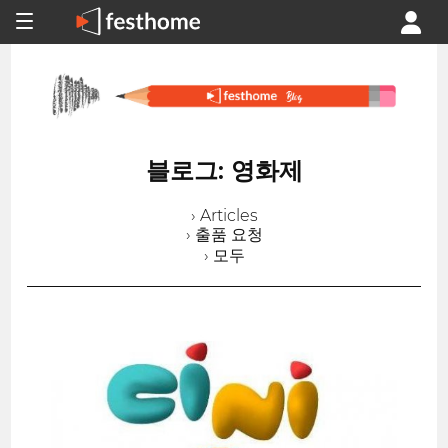
블로그: 영화제
› Articles
› 출품 요청
› 모두