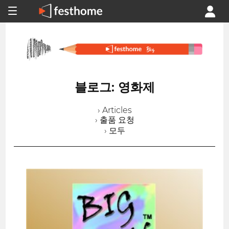
블로그: 영화제
› Articles
› 출품 요청
› 모두