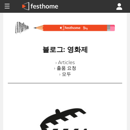
블로그: 영화제
› Articles
› 출품 요청
› 모두