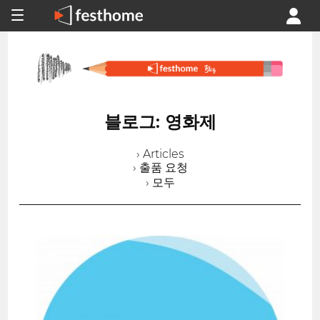
블로그: 영화제
› Articles
› 출품 요청
› 모두