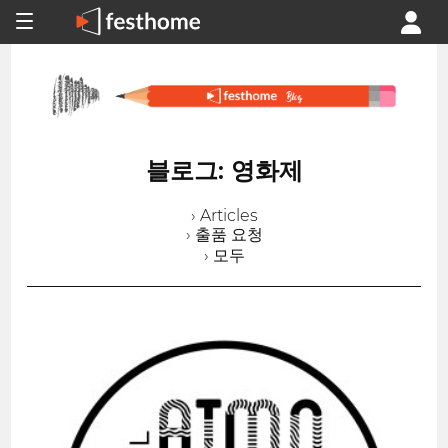
블로그: 영화제
› Articles
› 출품 요청
› 모두