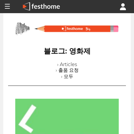
블로그: 영화제
› Articles
› 출품 요청
› 모두