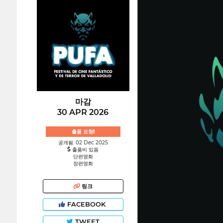
마감
30 APR 2026
출품 요청!
공개됨: 02 Dec 2025
출품비 있음
단편영화
장편영화
링크
FACEBOOK
TWEET