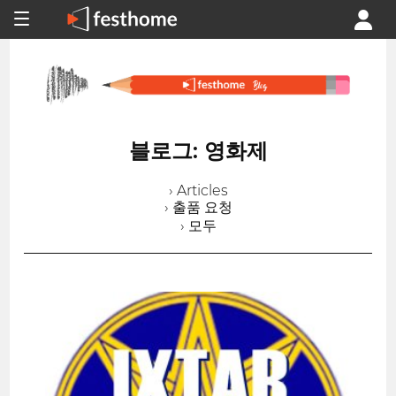
블로그: 영화제
› Articles
› 출품 요청
› 모두