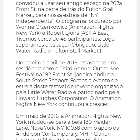
convidou a usar seu antigo espaço na 207a
Front St, na parte de trás do Fulton Stall
Market, para nossa estreia de “NY
Independents”. O programa foi curado por
Yvonne Grzenkowicz (Animation Nights
New York) e Robert Lyons (ASIFA East).
Tivemos cerca de 45 participantes. Logo
superamos o espaço! (Obrigado, Little
Water Radio e Fulton Stall Market!)
De janeiro a abril de 2016, estávamos em
residência com o Third Annual Out to See
Festival na 192 Front St (janeiro-abril) no
South Street Seaport. Fomos o evento de
estreia deste festival de inverno organizado
pela Little Water Radio e patrocinado pela
Howard Hughes Corporation. O Animation
Nights New York continuou a crescer.
Em maio de 2016, a Animation Nights New
York mudou-se para a bela 180 Maiden
Lane, Nova York, NY 10038 com o apoio da
Anderson Contemporary, MHP, Clarion
Partners e Maiden Lane Hospitality.