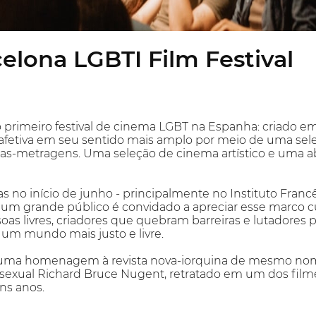
celona LGBTI Film Festival
o primeiro festival de cinema LGBT na Espanha: criado e
 afetiva em seu sentido mais amplo por meio de uma se
as-metragens. Uma seleção de cinema artístico e uma a
 no início de junho - principalmente no Instituto Franc
 -, um grande público é convidado a apreciar esse marco c
s livres, criadores que quebram barreiras e lutadores 
 um mundo mais justo e livre.
 uma homenagem à revista nova-iorquina de mesmo nome d
exual Richard Bruce Nugent, retratado em um dos filmes 
ns anos.