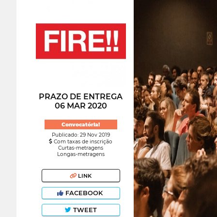
PRAZO DE ENTREGA
06 MAR 2020
Convocatória!
Publicado: 29 Nov 2019
Com taxas de inscrição
Curtas-metragens
Longas-metragens
LINK
FACEBOOK
TWEET