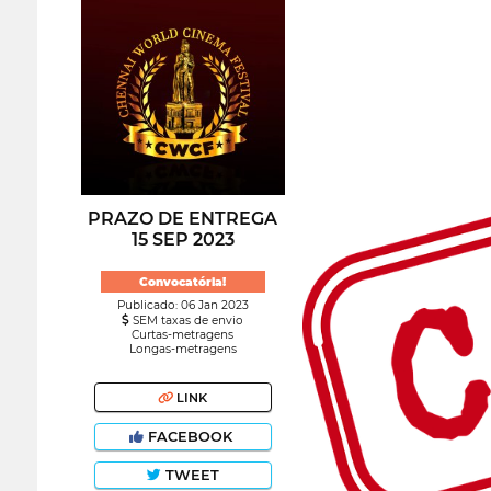
PRAZO DE ENTREGA
15 SEP 2023
Convocatória!
Publicado: 06 Jan 2023
SEM taxas de envio
Curtas-metragens
Longas-metragens
LINK
FACEBOOK
TWEET