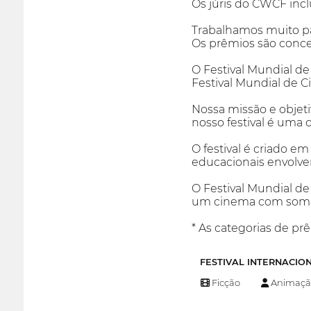
Os júris do CWCF incl
Trabalhamos muito par
Os prêmios são conced
O Festival Mundial d
Festival Mundial de 
Nossa missão e objeti
nosso festival é uma 
O festival é criado em
educacionais envolven
O Festival Mundial d
um cinema com som su
* As categorias de prê
FESTIVAL INTERNACIO
Ficção
Animaçã