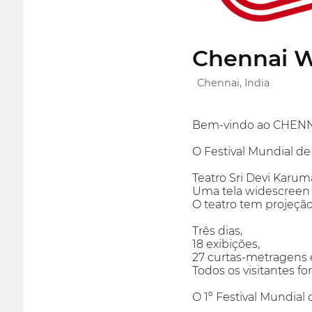
Chennai W
Chennai, India
Bem-vindo ao CHENN
O Festival Mundial d
Teatro Sri Devi Karum
Uma tela widescreen
O teatro tem projeçã
Três dias,
18 exibições,
27 curtas-metragens 
Todos os visitantes f
O 1º Festival Mundial