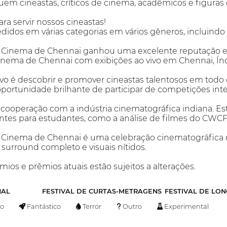
uem cineastas, críticos de cinema, acadêmicos e figuras d
a servir nossos cineastas!
idos em várias categorias em vários gêneros, incluindo
e Cinema de Chennai ganhou uma excelente reputação en
Cinema de Chennai com exibições ao vivo em Chennai, Índ
vo é descobrir e promover cineastas talentosos em todo 
oportunidade brilhante de participar de competições inte
 cooperação com a indústria cinematográfica indiana. Este
tes para estudantes, como a análise de filmes do CWCF-
e Cinema de Chennai é uma celebração cinematográfica de
rround completo e visuais nítidos.
mios e prêmios atuais estão sujeitos a alterações.
NAL
FESTIVAL DE CURTAS-METRAGENS
FESTIVAL DE LO
o
Fantástico
Terror
Outro
Experimental