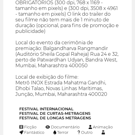
OBRIGATÓRIOS (300 dpi, 768 x 1169 -
tamanho em pixels) e (300 dpi, 3508 x 4961
- tamanho em pixels) O link do trailer do
seu filme não tem mais de 1 minuto de
duração (opcional, para fins de promoção e
publicidade)
Local do evento da cerimônia de
premiação: Balgandharva Rangmandir
(Auditório Sheila Gopal Raheja) Rua 24 e 32,
perto de Patwardhan Udyan, Bandra West,
Mumbai, Maharashtra 400050
Local de exibição do filme:
Metrô INOX Estrada Mahatma Gandhi,
Dhobi Talao, Novas Linhas Marítimas,
Junção, Mumbai, Maharashtra 400020
FESTIVAL INTERNACIONAL
FESTIVAL DE CURTAS-METRAGENS
FESTIVAL DE LONGAS METRAGENS
Ficção
Documentário
Animação
Fantástico
Terror
Outro