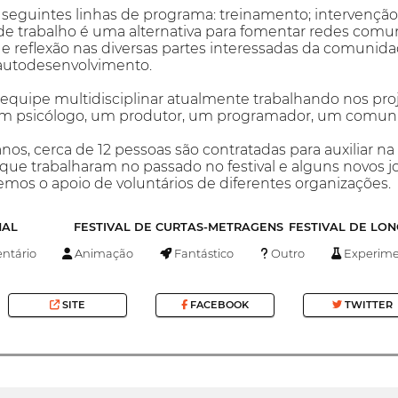
 seguintes linhas de programa: treinamento; intervenção;
de trabalho é uma alternativa para fomentar redes comun
e reflexão nas diversas partes interessadas da comunida
 autodesenvolvimento.
quipe multidisciplinar atualmente trabalhando nos proj
 um psicólogo, um produtor, um programador, um comun
anos, cerca de 12 pessoas são contratadas para auxiliar 
que trabalharam no passado no festival e alguns novos j
temos o apoio de voluntários de diferentes organizações.
NAL
FESTIVAL DE CURTAS-METRAGENS
FESTIVAL DE LO
tário
Animação
Fantástico
Outro
Experime
SITE
FACEBOOK
TWITTER