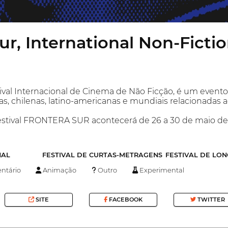
ur, International Non-Fictio
al Internacional de Cinema de Não Ficção, é um event
s, chilenas, latino-americanas e mundiais relacionadas 
estival FRONTERA SUR acontecerá de 26 a 30 de maio de 
NAL
FESTIVAL DE CURTAS-METRAGENS
FESTIVAL DE LO
tário
Animação
Outro
Experimental
SITE
FACEBOOK
TWITTER