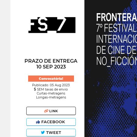
PRAZO DE ENTREGA
10 SEP 2023
Convocatória!
Publicado: 05 Aug 2023
SEM taxas de envio
Curtas-metragens
Longas-metragens
LINK
FACEBOOK
TWEET