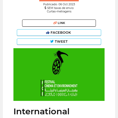
Publicado: 06 Oct 2023
SEM taxas de envio
Curtas-metragens
LINK
FACEBOOK
TWEET
International