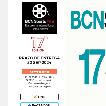
PRAZO DE ENTREGA
30 SEP 2024
Convocatória!
Publicado: 15 May 2024
SEM taxas de envio
Curtas-metragens
Longas-metragens
LINK
FACEBOOK