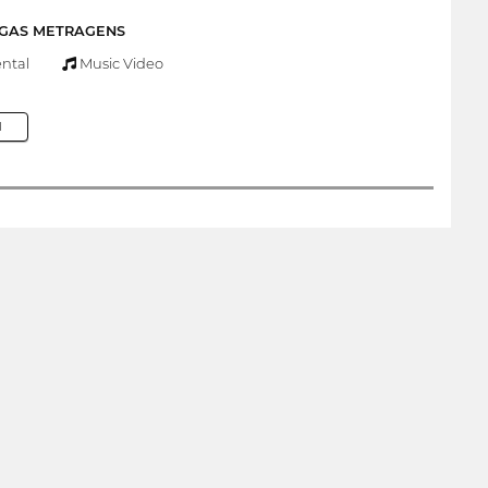
NGAS METRAGENS
ntal
Music Video
M