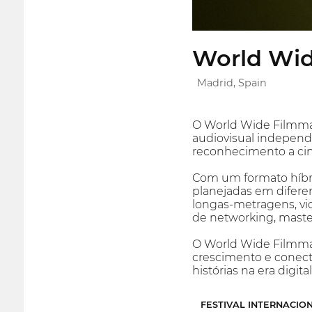
World Wid
Madrid, Spain
O World Wide Filmmake
audiovisual independe
reconhecimento a cin
Com um formato híbrid
planejadas em difere
longas-metragens, vid
de networking, master
O World Wide Filmmak
crescimento e conect
histórias na era digital
FESTIVAL INTERNACIO