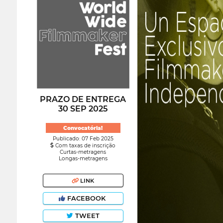
PRAZO DE ENTREGA
30 SEP 2025
Convocatória!
Publicado: 07 Feb 2025
Com taxas de inscrição
Curtas-metragens
Longas-metragens
LINK
FACEBOOK
TWEET