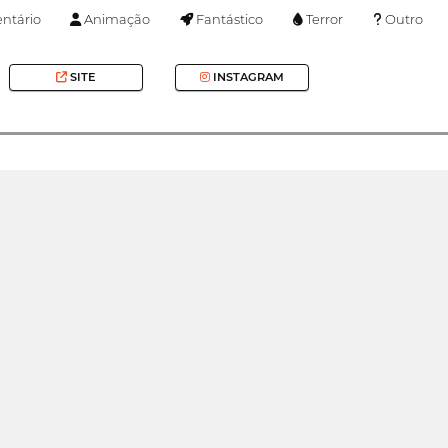
tário
Animação
Fantástico
Terror
Outro
SITE
INSTAGRAM