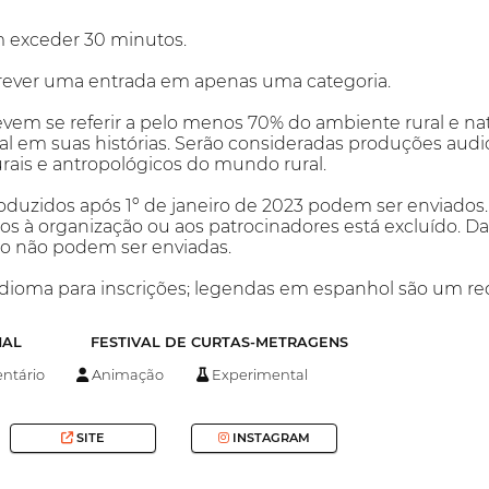
 exceder 30 minutos.
rever uma entrada em apenas uma categoria.
evem se referir a pelo menos 70% do ambiente rural e na
l em suas histórias. Serão consideradas produções audi
turais e antropológicos do mundo rural.
oduzidos após 1º de janeiro de 2023 podem ser enviados
os à organização ou aos patrocinadores está excluído.
tico não podem ser enviadas.
idioma para inscrições; legendas em espanhol são um req
NAL
FESTIVAL DE CURTAS-METRAGENS
tário
Animação
Experimental
SITE
INSTAGRAM