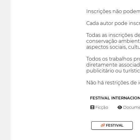
Inscrições não podem
Cada autor pode insc
Todas as inscrições d
conservação ambienta
aspectos sociais, cul
Todos os trabalhos pr
diretamente associad
publicitário ou turís
Não há restrições de 
FESTIVAL INTERNACIO
Ficção
Documen
FESTIVAL