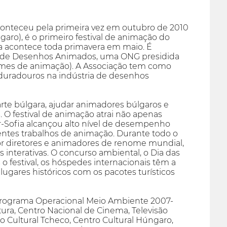
conteceu pela primeira vez em outubro de 2010
o), é o primeiro festival de animação do
ia acontece toda primavera em maio. É
es de Desenhos Animados, uma ONG presidida
 filmes de animação). A Associação tem como
 duradouros na indústria de desenhos
rte búlgara, ajudar animadores búlgaros e
. O festival de animação atrai não apenas
r-Sofia alcançou alto nível de desempenho
entes trabalhos de animação. Durante todo o
por diretores e animadores de renome mundial,
s interativas. O concurso ambiental, o Dia das
s o festival, os hóspedes internacionais têm a
 lugares históricos com os pacotes turísticos
(Programa Operacional Meio Ambiente 2007-
tura, Centro Nacional de Cinema, Televisão
o Cultural Tcheco, Centro Cultural Húngaro,