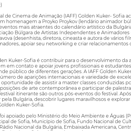
)
onal de Cinema de Animação (IAFF) Golden Kuker- Sofia a
 homenagem a Proyko Proykov (lendário animador búlgar
ventos mais atraentes do calendário artístico da Bulgár
ociação Búlgara de Artistas Independentes e Animador
avova (desenhista, diretora, cineasta e autora de vários
imadores, apoiar seu networking e criar relacionamentos
en Kuker-Sofia é contribuir para o desenvolvimento da a
em em contato e apoiar jovens profissionais e estudantes
nde público de diferentes gerações. A IAFF Golden Kuke
número de aparições internacionais e variedade de excel
 oportunidade de assistir a master classes conduzidas 
exposições de arte contemporânea e participar de palestra
festival itinerante são outros pós-eventos do festival. Apó
r pela Bulgária, descobrir lugares maravilhosos e explorar
Golden Kuker-Sofia.
foi apoiado pelo Ministério do Meio Ambiente e Águas 
ipal de Sofia, Município de Sofia, Fundo Nacional de Cul
 Rádio Nacional da Bulgária, Embaixada Americana, Centr