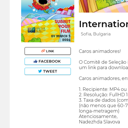
Internatio
Sofia, Bulgaria
Caros animadores!
LINK
FACEBOOK
O Comitê de Seleção i
um link para downloa
TWEET
Caros animadores, env
1. Recipiente: MP4 o
2. Resolução: FullHD
3. Taxa de dados (com
(não menos que 60-70
longa-metragem)
Atenciosamente,
Nadezhda Slavova