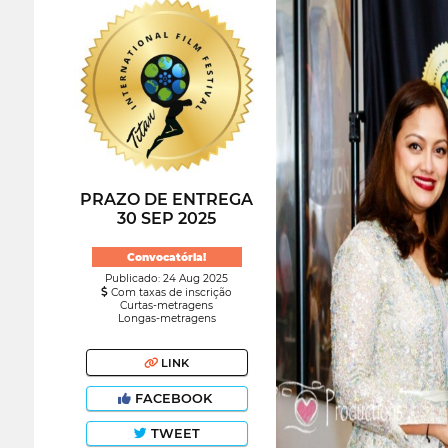
PRAZO DE ENTREGA
30 SEP 2025
Convocatória!
Publicado: 24 Aug 2025
Com taxas de inscrição
Curtas-metragens
Longas-metragens
LINK
FACEBOOK
TWEET