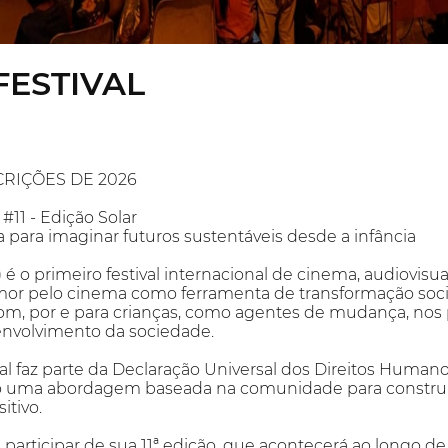
FESTIVAL
RIÇÕES DE 2026
#11 - Edição Solar
 para imaginar futuros sustentáveis desde a infância
) é o primeiro festival internacional de cinema, audiovisu
r pelo cinema como ferramenta de transformação social
 com, por e para crianças, como agentes de mudança, no
senvolvimento da sociedade.
al faz parte da Declaração Universal dos Direitos Human
do uma abordagem baseada na comunidade para construi
itivo.
participar de sua 11ª edição, que acontecerá ao longo d