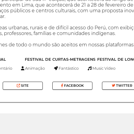
ento em Lima, que acontecerá de 21 a 28 de fevereiro d
os públicos e centros culturais, com uma proposta inov
ar.
reas urbanas, rurais e de difícil acesso do Perú, com exibiç
s, professores, famílias e comunidades indígenas.
lmes de todo o mundo são aceitos em nossas plataformas
NAL
FESTIVAL DE CURTAS-METRAGENS
FESTIVAL DE LO
tário
Animação
Fantástico
Music Video
SITE
FACEBOOK
TWITTER