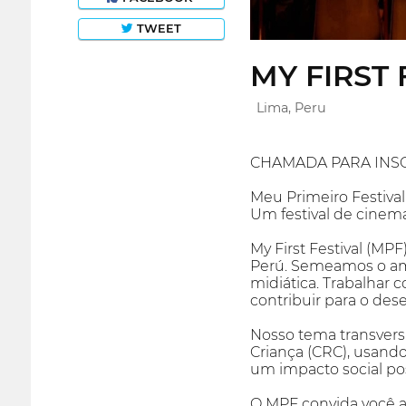
TWEET
MY FIRST 
Lima, Peru
CHAMADA PARA INSC
Meu Primeiro Festival 
Um festival de cinema
My First Festival (MPF
Perú. Semeamos o amo
midiática. Trabalhar
contribuir para o de
Nosso tema transvers
Criança (CRC), usan
um impacto social pos
O MPF convida você a 