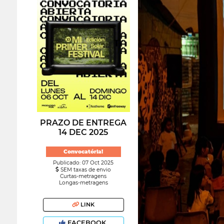
PRAZO DE ENTREGA
14 DEC 2025
Convocatória!
Publicado: 07 Oct 2025
SEM taxas de envio
Curtas-metragens
Longas-metragens
LINK
FACEBOOK